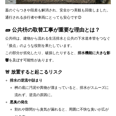
蓋のぐらつきや段差も解消され、安全かつ美観も回復しました。
通行される歩行者や車両にとっても安心です😊
🧱 公共枡の取替工事が重要な理由とは？
公共枡は、建物から流れる生活排水と公共の下水道本管をつなぐ
「接点」のような役割を果たしています。
この部分が劣化したり、破損したりすると、
排水機能に大きな影
響
を及ぼす可能性があります。
🚨 放置すると起こるリスク
排水の逆流や詰まり
桝の底に汚泥や異物が溜まっていると、排水がスムーズに
流れず、逆流の原因に。
悪臭の発生
割れや隙間から臭気が漏れると、周囲に不快な臭いが広が