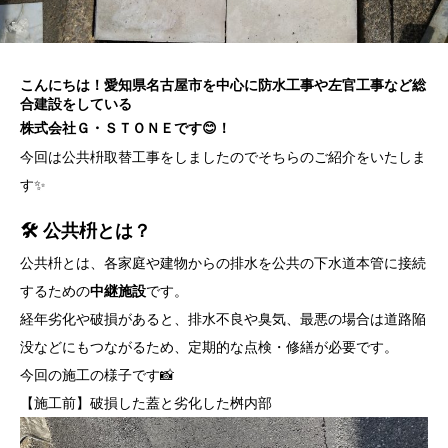
こんにちは！愛知県名古屋市を中心に防水工事や左官工事など総
合建設をしている
株式会社Ｇ・ＳＴＯＮＥです😊！
今回は公共枡取替工事をしましたのでそちらのご紹介をいたしま
す✨
🛠 公共枡とは？
公共枡とは、各家庭や建物からの排水を公共の下水道本管に接続
するための
中継施設
です。
経年劣化や破損があると、排水不良や臭気、最悪の場合は道路陥
没などにもつながるため、定期的な点検・修繕が必要です。
今回の施工の様子です📸
【施工前】破損した蓋と劣化した桝内部