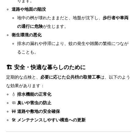
ります。
道路や地面の陥没
地中の桝が壊れたままだと、地盤が沈下し、
歩行者や車両
の通行に危険
が生じます。
衛生環境の悪化
排水の漏れや停滞により、蚊の発生や雑菌の繁殖につなが
ることも。
🏗 安全・快適な暮らしのために
定期的な点検と、
必要に応じた公共枡の取替工事
は、以下のよう
な効果があります：
💧
排水機能の正常化
🧼
臭いや害虫の防止
🚧
道路や敷地の安全確保
🛠
メンテナンスしやすい構造への更新